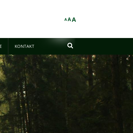
A
A
A

E
KONTAKT