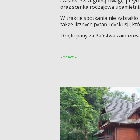
czasów. Szczególną uwagę przyci
oraz scenka rodzajowa upamiętniaj
W trakcie spotkania nie zabrakło r
także licznych pytań i dyskusji, kt
Dziękujemy za Państwa zaintereso
Zobacz »