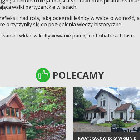
ągnęła rekonstrukcja miejsca spotkań konspiratorów oraz
ąca walki partyzanckie w lasach.
efleksji nad rolą, jaką odegrali leśnicy w walce o wolność, a
óre przyczyniły się do pogłębienia wiedzy historycznej.
wanie i wkład w kultywowanie pamięci o bohaterach lasu.
POLECAMY
POLECAMY
KWATERA ŁOWIECKA W GLINIE