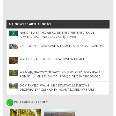
NAJNOWSZE AKTUALNOŚCI
NAJNOWSZE AKTUALNOŚCI
NABÓR NA STANOWISKO REFERENT/REFERENTKA DS.
ADMINISTRACJI (NA CZAS ZASTĘPSTWA)
ZAGROŻENIE POŻAROWE W LASACH. APEL O OSTROŻNOŚĆ
WYSOKIE ZAGROŻENIE POŻAROWE W LASACH
WRACAJĄ TRADYCYJNE SADY. RDLP W ŁODZI POZYSKAŁA
PONAD 1,4 MLN ZŁ NA OCHRONĘ BIORÓŻNORODNOŚCI
DOM PAMIĘCI WALKI I MĘCZEŃSTWA LEŚNIKÓW I
DRZEWIARZY POLSKICH IM. ADAMA LORETA W SPALE
POLECANE ARTYKUŁY
POLECANE ARTYKUŁY