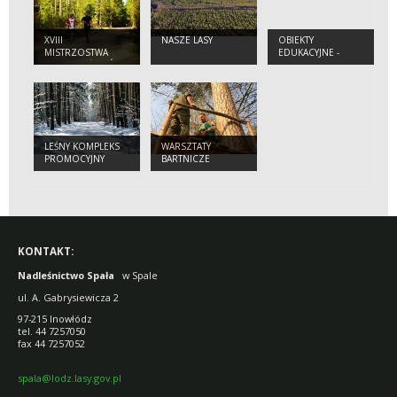
XVIII
NASZE LASY
OBIEKTY
MISTRZOSTWA
EDUKACYJNE -
POLSKI LEŚNIKÓW
ZAPRASZAMY
W BIEGU NA
ORIENTACJĘ
LEŚNY KOMPLEKS
WARSZTATY
PROMOCYJNY
BARTNICZE
"LASY SPALSKO -
ROGOWSKIE"
KONTAKT:
Nadleśnictwo Spała
w Spale
ul. A. Gabrysiewicza 2
97-215 Inowłódz
tel. 44 7257050
fax 44 7257052
spala@lodz.lasy.gov.pl