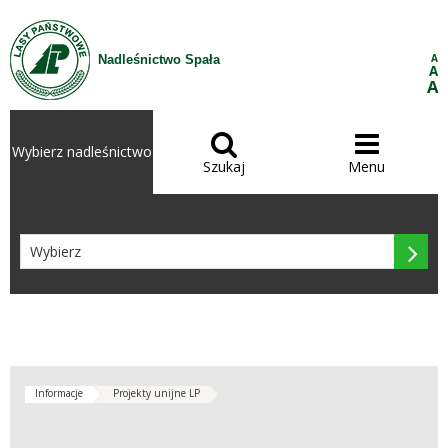
Przejdź do treści
A
Nadleśnictwo Spała
A
A


Wybierz nadleśnictwo
Szukaj
Menu

Informacje
Projekty unijne LP